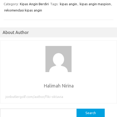
Category:
Kipas Angin Berdiri
Tags:
kipas angin
,
kipas angin maspion
,
rekomendasi kipas angin
About Author
Halimah Nirina
jonbutlergolf.com/author/fiki-oktavia
Search