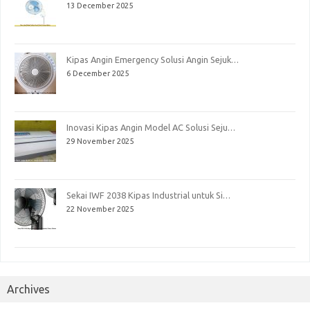
13 December 2025
Kipas Angin Emergency Solusi Angin Sejuk…
6 December 2025
Inovasi Kipas Angin Model AC Solusi Seju…
29 November 2025
Sekai IWF 2038 Kipas Industrial untuk Si…
22 November 2025
Archives